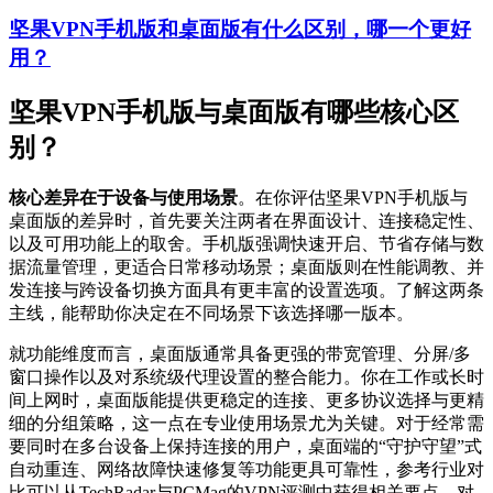
坚果VPN手机版和桌面版有什么区别，哪一个更好
用？
坚果VPN手机版与桌面版有哪些核心区
别？
核心差异在于设备与使用场景
。在你评估坚果VPN手机版与
桌面版的差异时，首先要关注两者在界面设计、连接稳定性、
以及可用功能上的取舍。手机版强调快速开启、节省存储与数
据流量管理，更适合日常移动场景；桌面版则在性能调教、并
发连接与跨设备切换方面具有更丰富的设置选项。了解这两条
主线，能帮助你决定在不同场景下该选择哪一版本。
就功能维度而言，桌面版通常具备更强的带宽管理、分屏/多
窗口操作以及对系统级代理设置的整合能力。你在工作或长时
间上网时，桌面版能提供更稳定的连接、更多协议选择与更精
细的分组策略，这一点在专业使用场景尤为关键。对于经常需
要同时在多台设备上保持连接的用户，桌面端的“守护守望”式
自动重连、网络故障快速修复等功能更具可靠性，参考行业对
比可以从TechRadar与PCMag的VPN评测中获得相关要点。对