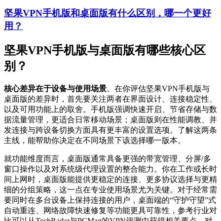
坚果VPN手机版和桌面版有什么区别，哪一个更好
用？
坚果VPN手机版与桌面版有哪些核心区
别？
核心差异在于设备与使用场景
。在你评估坚果VPN手机版与
桌面版的差异时，首先要关注两者在界面设计、连接稳定性、
以及可用功能上的取舍。手机版强调快速开启、节省存储与数
据流量管理，更适合日常移动场景；桌面版则在性能调教、并
发连接与跨设备切换方面具有更丰富的设置选项。了解这两条
主线，能帮助你决定在不同场景下该选择哪一版本。
就功能维度而言，桌面版通常具备更强的带宽管理、分屏/多
窗口操作以及对系统级代理设置的整合能力。你在工作或长时
间上网时，桌面版能提供更稳定的连接、更多协议选择与更精
细的分组策略，这一点在专业使用场景尤为关键。对于经常需
要同时在多台设备上保持连接的用户，桌面端的“守护守望”式
自动重连、网络故障快速修复等功能更具可靠性，参考行业对
比可以从TechRadar与PCMag的VPN评测中获得相关要点。对