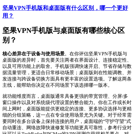
坚果VPN手机版和桌面版有什么区别，哪一个更好
用？
坚果VPN手机版与桌面版有哪些核心区
别？
核心差异在于设备与使用场景
。在你评估坚果VPN手机版与
桌面版的差异时，首先要关注两者在界面设计、连接稳定性、
以及可用功能上的取舍。手机版强调快速开启、节省存储与数
据流量管理，更适合日常移动场景；桌面版则在性能调教、并
发连接与跨设备切换方面具有更丰富的设置选项。了解这两条
主线，能帮助你决定在不同场景下该选择哪一版本。
就功能维度而言，桌面版通常具备更强的带宽管理、分屏/多
窗口操作以及对系统级代理设置的整合能力。你在工作或长时
间上网时，桌面版能提供更稳定的连接、更多协议选择与更精
细的分组策略，这一点在专业使用场景尤为关键。对于经常需
要同时在多台设备上保持连接的用户，桌面端的“守护守望”式
自动重连、网络故障快速修复等功能更具可靠性，参考行业对
比可以从TechRadar与PCMag的VPN评测中获得相关要点。对