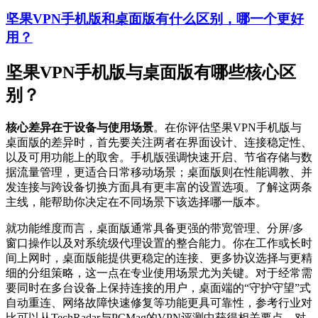
坚果VPN手机版和桌面版有什么区别，哪一个更好
用？
坚果VPN手机版与桌面版有哪些核心区
别？
核心差异在于设备与使用场景
。在你评估坚果VPN手机版与
桌面版的差异时，首先要关注两者在界面设计、连接稳定性、
以及可用功能上的取舍。手机版强调快速开启、节省存储与数
据流量管理，更适合日常移动场景；桌面版则在性能调教、并
发连接与跨设备切换方面具有更丰富的设置选项。了解这两条
主线，能帮助你决定在不同场景下该选择哪一版本。
就功能维度而言，桌面版通常具备更强的带宽管理、分屏/多
窗口操作以及对系统级代理设置的整合能力。你在工作或长时
间上网时，桌面版能提供更稳定的连接、更多协议选择与更精
细的分组策略，这一点在专业使用场景尤为关键。对于经常需
要同时在多台设备上保持连接的用户，桌面端的“守护守望”式
自动重连、网络故障快速修复等功能更具可靠性，参考行业对
比可以从TechRadar与PCMag的VPN评测中获得相关要点。对