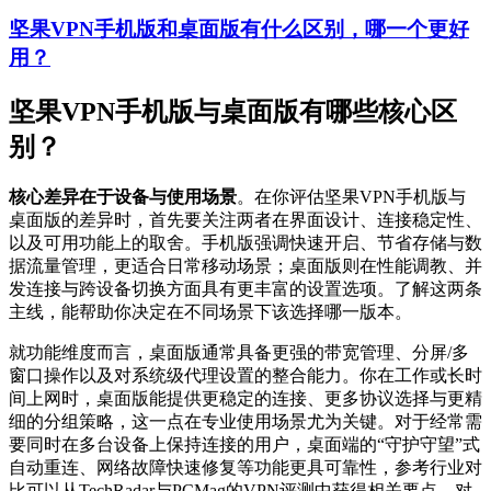
坚果VPN手机版和桌面版有什么区别，哪一个更好
用？
坚果VPN手机版与桌面版有哪些核心区
别？
核心差异在于设备与使用场景
。在你评估坚果VPN手机版与
桌面版的差异时，首先要关注两者在界面设计、连接稳定性、
以及可用功能上的取舍。手机版强调快速开启、节省存储与数
据流量管理，更适合日常移动场景；桌面版则在性能调教、并
发连接与跨设备切换方面具有更丰富的设置选项。了解这两条
主线，能帮助你决定在不同场景下该选择哪一版本。
就功能维度而言，桌面版通常具备更强的带宽管理、分屏/多
窗口操作以及对系统级代理设置的整合能力。你在工作或长时
间上网时，桌面版能提供更稳定的连接、更多协议选择与更精
细的分组策略，这一点在专业使用场景尤为关键。对于经常需
要同时在多台设备上保持连接的用户，桌面端的“守护守望”式
自动重连、网络故障快速修复等功能更具可靠性，参考行业对
比可以从TechRadar与PCMag的VPN评测中获得相关要点。对