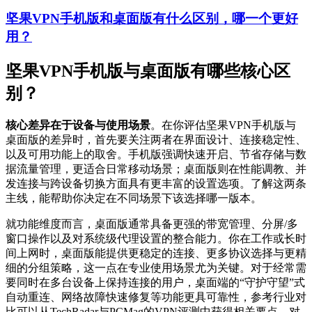
坚果VPN手机版和桌面版有什么区别，哪一个更好
用？
坚果VPN手机版与桌面版有哪些核心区
别？
核心差异在于设备与使用场景
。在你评估坚果VPN手机版与
桌面版的差异时，首先要关注两者在界面设计、连接稳定性、
以及可用功能上的取舍。手机版强调快速开启、节省存储与数
据流量管理，更适合日常移动场景；桌面版则在性能调教、并
发连接与跨设备切换方面具有更丰富的设置选项。了解这两条
主线，能帮助你决定在不同场景下该选择哪一版本。
就功能维度而言，桌面版通常具备更强的带宽管理、分屏/多
窗口操作以及对系统级代理设置的整合能力。你在工作或长时
间上网时，桌面版能提供更稳定的连接、更多协议选择与更精
细的分组策略，这一点在专业使用场景尤为关键。对于经常需
要同时在多台设备上保持连接的用户，桌面端的“守护守望”式
自动重连、网络故障快速修复等功能更具可靠性，参考行业对
比可以从TechRadar与PCMag的VPN评测中获得相关要点。对