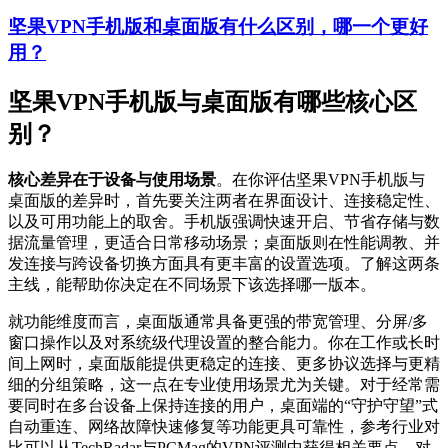
坚果VPN手机版和桌面版有什么区别，哪一个更好
用？
坚果VPN手机版与桌面版有哪些核心区
别？
核心差异在于设备与使用场景
。在你评估坚果VPN手机版与
桌面版的差异时，首先要关注两者在界面设计、连接稳定性、
以及可用功能上的取舍。手机版强调快速开启、节省存储与数
据流量管理，更适合日常移动场景；桌面版则在性能调教、并
发连接与跨设备切换方面具有更丰富的设置选项。了解这两条
主线，能帮助你决定在不同场景下该选择哪一版本。
就功能维度而言，桌面版通常具备更强的带宽管理、分屏/多
窗口操作以及对系统级代理设置的整合能力。你在工作或长时
间上网时，桌面版能提供更稳定的连接、更多协议选择与更精
细的分组策略，这一点在专业使用场景尤为关键。对于经常需
要同时在多台设备上保持连接的用户，桌面端的“守护守望”式
自动重连、网络故障快速修复等功能更具可靠性，参考行业对
比可以从TechRadar与PCMag的VPN评测中获得相关要点。对