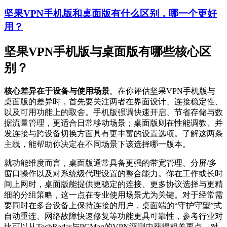
坚果VPN手机版和桌面版有什么区别，哪一个更好
用？
坚果VPN手机版与桌面版有哪些核心区
别？
核心差异在于设备与使用场景
。在你评估坚果VPN手机版与
桌面版的差异时，首先要关注两者在界面设计、连接稳定性、
以及可用功能上的取舍。手机版强调快速开启、节省存储与数
据流量管理，更适合日常移动场景；桌面版则在性能调教、并
发连接与跨设备切换方面具有更丰富的设置选项。了解这两条
主线，能帮助你决定在不同场景下该选择哪一版本。
就功能维度而言，桌面版通常具备更强的带宽管理、分屏/多
窗口操作以及对系统级代理设置的整合能力。你在工作或长时
间上网时，桌面版能提供更稳定的连接、更多协议选择与更精
细的分组策略，这一点在专业使用场景尤为关键。对于经常需
要同时在多台设备上保持连接的用户，桌面端的“守护守望”式
自动重连、网络故障快速修复等功能更具可靠性，参考行业对
比可以从TechRadar与PCMag的VPN评测中获得相关要点。对