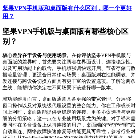
坚果VPN手机版和桌面版有什么区别，哪一个更好
用？
坚果VPN手机版与桌面版有哪些核心区
别？
核心差异在于设备与使用场景
。在你评估坚果VPN手机版与
桌面版的差异时，首先要关注两者在界面设计、连接稳定性、
以及可用功能上的取舍。手机版强调快速开启、节省存储与数
据流量管理，更适合日常移动场景；桌面版则在性能调教、并
发连接与跨设备切换方面具有更丰富的设置选项。了解这两条
主线，能帮助你决定在不同场景下该选择哪一版本。
就功能维度而言，桌面版通常具备更强的带宽管理、分屏/多
窗口操作以及对系统级代理设置的整合能力。你在工作或长时
间上网时，桌面版能提供更稳定的连接、更多协议选择与更精
细的分组策略，这一点在专业使用场景尤为关键。对于经常需
要同时在多台设备上保持连接的用户，桌面端的“守护守望”式
自动重连、网络故障快速修复等功能更具可靠性，参考行业对
比可以从TechRadar与PCMag的VPN评测中获得相关要点。对